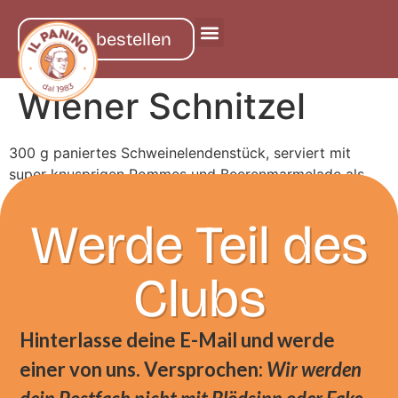
online bestellen
Wiener Schnitzel
300 g paniertes Schweinelendenstück, serviert mit
super knusprigen Pommes und Beerenmarmelade als
Beilage
Werde Teil des
Clubs
Hinterlasse deine E-Mail und werde
einer von uns. Versprochen:
Wir werden