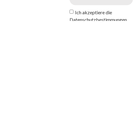
Ich akzeptiere die
Datenschutzbestimmungen
und die Verarbeitung
personenbezogener Daten.
senden
Immer geöffnet
Werktage