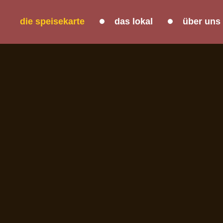
die speisekarte
das lokal
über uns