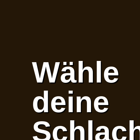
Wähle
deine
Schlac