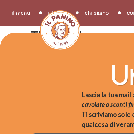
il menu
il locale
chi siamo
co
The Caldo
Un
Lascia la tua mail
cavolate o sconti fin
Ti scriviamo solo
qualcosa di veram