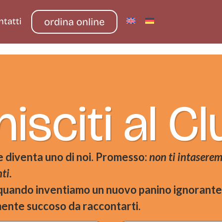
ntatti
ordina online
isciti al C
 e diventa uno di noi. Promesso:
non ti intaserem
ti.
 quando inventiamo un nuovo panino ignorante
ente succoso da raccontarti.