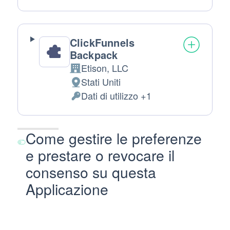
trattamento:
Personali
trattati:
ClickFunnels
Backpack
Etison, LLC
Azienda:
Stati Uniti
Luogo
Dati di utilizzo +1
del
Dati
trattamento:
Personali
trattati:
Come gestire le preferenze
e prestare o revocare il
consenso su questa
Applicazione