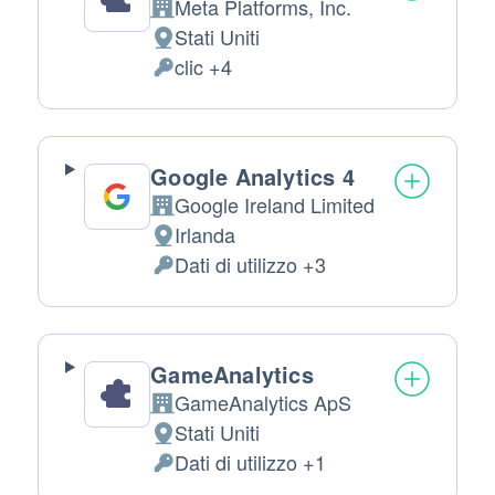
Meta Platforms, Inc.
Azienda:
Stati Uniti
Luogo
clic +4
del
Dati
trattamento:
Personali
trattati:
Google Analytics 4
Google Ireland Limited
Azienda:
Irlanda
Luogo
Dati di utilizzo +3
del
Dati
trattamento:
Personali
trattati:
GameAnalytics
GameAnalytics ApS
Azienda:
Stati Uniti
Luogo
Dati di utilizzo +1
del
Dati