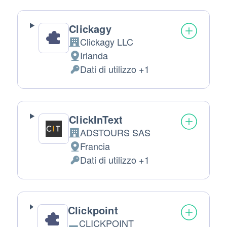
trattati:
Clickagy
Clickagy LLC
Azienda:
Irlanda
Luogo
Dati di utilizzo +1
del
Dati
trattamento:
Personali
trattati:
ClickInText
ADSTOURS SAS
Azienda:
Francia
Luogo
Dati di utilizzo +1
del
Dati
trattamento:
Personali
trattati:
Clickpoint
CLICKPOINT