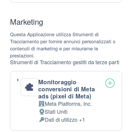
trattamento:
Personali
trattati:
Marketing
Questa Applicazione utilizza Strumenti di
Tracciamento per fornire annunci personalizzati o
contenuti di marketing e per misurarne le
prestazioni.
Strumenti di Tracciamento gestiti da terze parti
Monitoraggio
conversioni di Meta
ads (pixel di Meta)
Meta Platforms, Inc.
Azienda:
Stati Uniti
Luogo
Dati di utilizzo +1
del
Dati
trattamento:
Personali