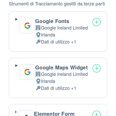
Strumenti di Tracciamento gestiti da terze parti
Google Fonts
Google Ireland Limited
Azienda:
Irlanda
Luogo
Dati di utilizzo +1
del
Dati
trattamento:
Personali
trattati:
Google Maps Widget
Google Ireland Limited
Azienda:
Irlanda
Luogo
Dati di utilizzo +1
del
Dati
trattamento:
Personali
trattati:
Elementor Form