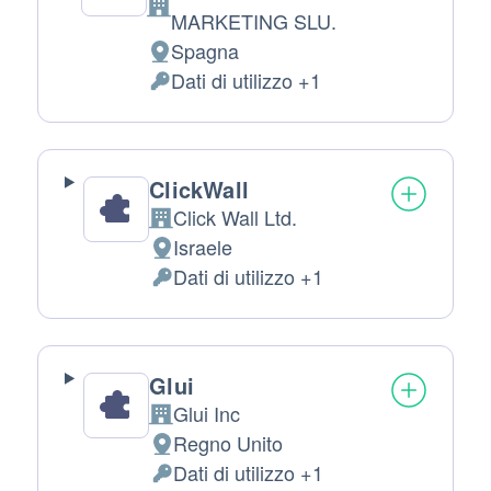
Azienda:
MARKETING SLU.
Spagna
Luogo
Dati di utilizzo +1
del
Dati
trattamento:
Personali
trattati:
ClickWall
Click Wall Ltd.
Azienda:
Israele
Luogo
Dati di utilizzo +1
del
Dati
trattamento:
Personali
trattati:
Glui
Glui Inc
Azienda:
Regno Unito
Luogo
Dati di utilizzo +1
del
Dati