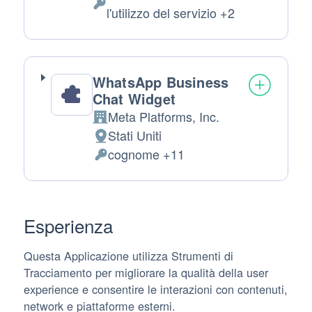
del
Dati
l'utilizzo del servizio +2
trattamento:
Personali
trattati:
WhatsApp Business
Chat Widget
Meta Platforms, Inc.
Azienda:
Stati Uniti
Luogo
cognome +11
del
Dati
trattamento:
Personali
trattati:
Esperienza
Questa Applicazione utilizza Strumenti di
Tracciamento per migliorare la qualità della user
experience e consentire le interazioni con contenuti,
network e piattaforme esterni.