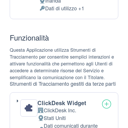
Irlanda
Luogo
Dati di utilizzo +1
del
Dati
trattamento:
Personali
trattati:
Funzionalità
Questa Applicazione utilizza Strumenti di
Tracciamento per consentire semplici interazioni e
attivare funzionalità che permettono agli Utenti di
accedere a determinate risorse del Servizio e
semplificano la comunicazione con il Titolare.
Strumenti di Tracciamento gestiti da terze parti
ClickDesk Widget
ClickDesk Inc.
Azienda:
Stati Uniti
Luogo
Dati comunicati durante