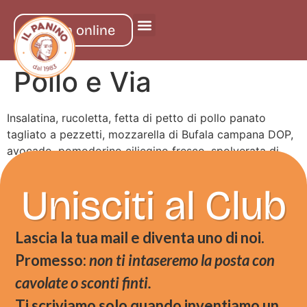
ordina online
Pollo e Via
Insalatina, rucoletta, fetta di petto di pollo panato
tagliato a pezzetti, mozzarella di Bufala campana DOP,
avocado, pomodorino ciliegino fresco, spolverata di
origano
Unisciti al Club
Lascia la tua mail e diventa uno di noi.
Promesso:
non ti intaseremo la posta con
cavolate o sconti finti.
Ti scriviamo solo quando inventiamo un