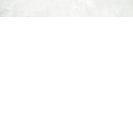
Dimentica la ressa
del weekend
Per la prima volta il Panino apre le prenotazioni! Tutti i
martedì per la vera elite di Lignano.
A pranzo e a cena, il tuo tavolo è pronto.
Niente attese, solo il rumore della crosta che scrocchia e
la birra che scorre gelata.
Cosa aspetti?