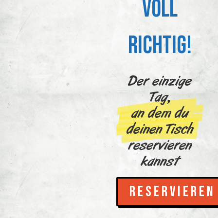
VOLL
RICHTIG!
Der einzige
Tag,
an dem du
deinen Tisch
reservieren
kannst
RESERVIEREN